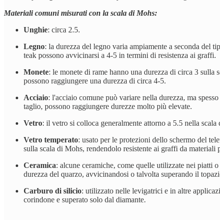
Materiali comuni misurati con la scala di Mohs:
Unghie
: circa 2.5.
Legno
: la durezza del legno varia ampiamente a seconda del tipo
teak possono avvicinarsi a 4-5 in termini di resistenza ai graffi.
Monete
: le monete di rame hanno una durezza di circa 3 sulla s
possono raggiungere una durezza di circa 4-5.
Acciaio
: l'acciaio comune può variare nella durezza, ma spesso s
taglio, possono raggiungere durezze molto più elevate.
Vetro
: il vetro si colloca generalmente attorno a 5.5 nella scala
Vetro temperato
: usato per le protezioni dello schermo del te
sulla scala di Mohs, rendendolo resistente ai graffi da materiali 
Ceramica
: alcune ceramiche, come quelle utilizzate nei piatti
durezza del quarzo, avvicinandosi o talvolta superando il topazi
Carburo di silicio
: utilizzato nelle levigatrici e in altre appl
corindone e superato solo dal diamante.