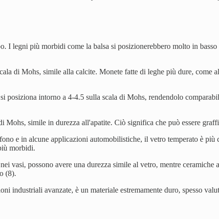
. I legni più morbidi come la balsa si posizionerebbero molto in basso su
cala di Mohs, simile alla calcite. Monete fatte di leghe più dure, come a
i posiziona intorno a 4-4.5 sulla scala di Mohs, rendendolo comparabile al
 di Mohs, simile in durezza all'apatite. Ciò significa che può essere graf
lefono e in alcune applicazioni automobilistiche, il vetro temperato è p
più morbidi.
 o nei vasi, possono avere una durezza simile al vetro, mentre ceramiche 
o (8).
icazioni industriali avanzate, è un materiale estremamente duro, spesso val