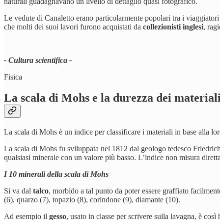
naturali guadagnavano un livello di dettaglio quasi fotografico.
Le vedute di Canaletto erano particolarmente popolari tra i viaggiator
che molti dei suoi lavori furono acquistati da
collezionisti inglesi
, rag
- Cultura scientifica -
Fisica
La scala di Mohs e la durezza dei material
La scala di Mohs è un indice per classificare i materiali in base alla lo
La scala di Mohs fu sviluppata nel 1812 dal geologo tedesco Friedrich
qualsiasi minerale con un valore più basso. L’indice non misura diret
I 10 minerali della scala di Mohs
Si va dal
talco
, morbido a tal punto da poter essere graffiato facilment
(6), quarzo (7), topazio (8), corindone (9), diamante (10).
Ad esempio il
gesso
, usato in classe per scrivere sulla lavagna, è cos