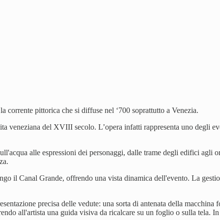
a corrente pittorica che si diffuse nel ‘700 soprattutto a Venezia.
a veneziana del XVIII secolo. L’opera infatti rappresenta uno degli event
i sull'acqua alle espressioni dei personaggi, dalle trame degli edifici agl
za.
ngo il Canal Grande, offrendo una vista dinamica dell'evento. La gestione
esentazione precisa delle vedute: una sorta di antenata della macchina foto
endo all'artista una guida visiva da ricalcare su un foglio o sulla tela. In