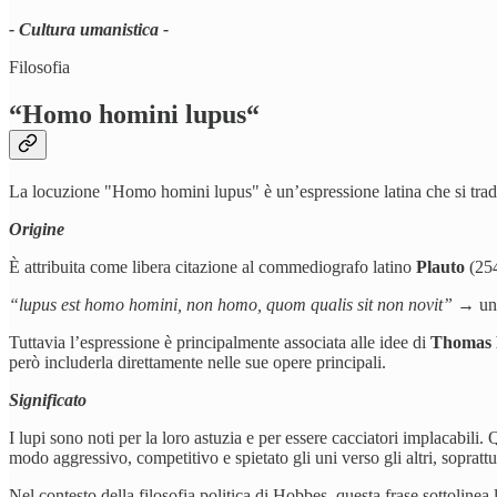
- Cultura umanistica -
Filosofia
“Homo homini lupus“
La locuzione "Homo homini lupus" è un’espressione latina che si tradu
Origine
È attribuita come libera citazione al commediografo latino
Plauto
(254
“lupus est homo homini, non homo, quom qualis sit non novit” →
un
Tuttavia l’espressione è principalmente associata alle idee di
Thomas 
però includerla direttamente nelle sue opere principali.
Significato
I lupi sono noti per la loro astuzia e per essere cacciatori implacabil
modo aggressivo, competitivo e spietato gli uni verso gli altri, soprattutt
Nel contesto della filosofia politica di Hobbes, questa frase sottoline