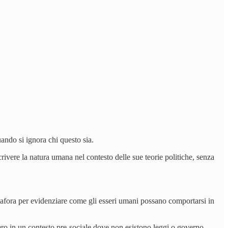
ando si ignora chi questo sia.
crivere la natura umana nel contesto delle sue teorie politiche, senza
afora per evidenziare come gli esseri umani possano comportarsi in
vero in un contesto pre-sociale dove non esistono leggi o governo.