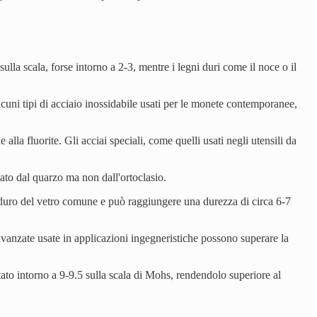
lla scala, forse intorno a 2-3, mentre i legni duri come il noce o il
lcuni tipi di acciaio inossidabile usati per le monete contemporanee,
la fluorite. Gli acciai speciali, come quelli usati negli utensili da
fiato dal quarzo ma non dall'ortoclasio.
iù duro del vetro comune e può raggiungere una durezza di circa 6-7
avanzate usate in applicazioni ingegneristiche possono superare la
utato intorno a 9-9.5 sulla scala di Mohs, rendendolo superiore al