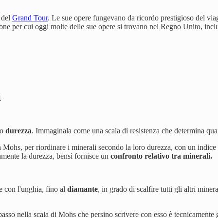
i del
Grand Tour
. Le sue opere fungevano da ricordo prestigioso del viaggi
ione per cui oggi molte delle sue opere si trovano nel Regno Unito, inclu
i
ro
durezza
. Immaginala come una scala di resistenza che determina quan
 Mohs, per riordinare i minerali secondo la loro durezza, con un indic
tamente la durezza, bensì fornisce un
confronto relativo tra minerali.
e con l'unghia, fino al
diamante
, in grado di scalfire tutti gli altri miner
ì basso nella scala di Mohs che persino scrivere con esso è tecnicamente 