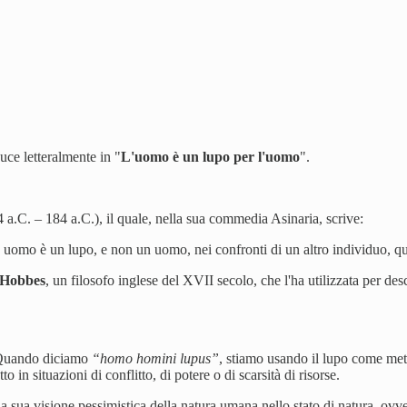
ce letteralmente in "
L'uomo è un lupo per l'uomo
".
 a.C. – 184 a.C.), il quale, nella sua commedia Asinaria, scrive:
 uomo è un lupo, e non un uomo, nei confronti di un altro individuo, qu
Hobbes
, un filosofo inglese del XVII secolo, che l'ha utilizzata per des
i. Quando diciamo
“homo homini lupus”
, stiamo usando il lupo come met
o in situazioni di conflitto, di potere o di scarsità di risorse.
a la sua visione pessimistica della natura umana nello stato di natura, ov