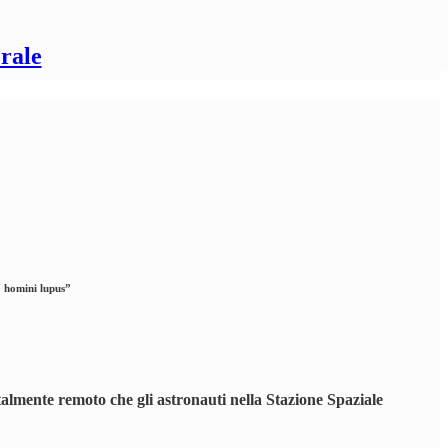
rale
o homini lupus”
talmente remoto che gli astronauti nella Stazione Spaziale