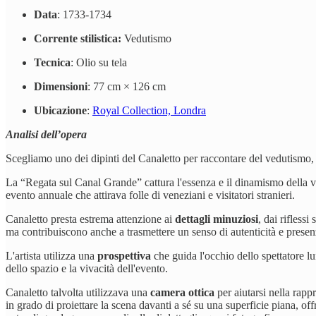
Data
: 1733-1734
Corrente stilistica:
Vedutismo
Tecnica
: Olio su tela
Dimensioni
: 77 cm × 126 cm
Ubicazione
:
Royal Collection, Londra
Analisi dell’opera
Scegliamo uno dei dipinti del Canaletto per raccontare del vedutismo, l
La “Regata sul Canal Grande” cattura l'essenza e il dinamismo della vit
evento annuale che attirava folle di veneziani e visitatori stranieri.
Canaletto presta estrema attenzione ai
dettagli minuziosi
, dai rifless
ma contribuiscono anche a trasmettere un senso di autenticità e presen
L'artista utilizza una
prospettiva
che guida l'occhio dello spettatore lu
dello spazio e la vivacità dell'evento.
Canaletto talvolta utilizzava una
camera ottica
per aiutarsi nella rappr
in grado di proiettare la scena davanti a sé su una superficie piana, offr