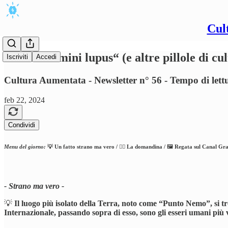
Cul
“Homo homini lupus“ (e altre pillole di cu
Iscriviti
Accedi
Cultura Aumentata - Newsletter n° 56 - Tempo di lett
feb 22, 2024
Condividi
Menu del giorno:
💡 Un fatto strano ma vero / 🕵️‍♂️ La domandina / 🖼️ Regata sul Canal Gr
- Strano ma vero -
💡
Il luogo più isolato della Terra, noto come “Punto Nemo”, si tr
Internazionale, passando sopra di esso, sono gli esseri umani più v