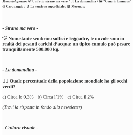
Menu del giorno:
💡 Un fatto strano ma vero / 🕵️‍♂️ La domandina / 🖼️ “Cena in Emmaus”
di Caravaggio / 🔬 La tensione superficiale / 📖 Mecenate
- Strano ma vero -
💡
Nonostante sembrino soffici e leggiadre, le nuvole sono in
realtà dei pesanti carichi d’acqua: un tipico cumulo può pesare
tranquillamente 500.000 kg.
- La domandina -
🕵️‍♂️
Quale percentuale della popolazione mondiale ha gli occhi
verdi?
a) Circa lo 0,3% || b) Circa l’1% || c) Circa il 2%
(Trovi la risposta in fondo alla newsletter)
- Cultura visuale -