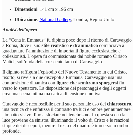
Dimensioni
: 141 cm x 196 cm
Ubicazione
:
National Gallery
, Londra, Regno Unito
Analisi dell’opera
La “Cena in Emmaus” fu dipinta poco dopo il ritorno di Caravaggio
a Roma, dove il suo
stile realistico e drammatico
cominciava a
guadagnare l’ammirazione di importanti figure ecclesiastiche e
collezionisti. L'opera fu commissionata dal nobile romano Ciriaco
Mattei, sull’onda della crescente fama di Caravaggio.
Il dipinto raffigura l’episodio del Nuovo Testamento in cui Cristo,
risorto, si rivela a due discepoli a Emmaus. Caravaggio usa una
composizione dinamica con
figure che sembrano sporgersi
fin
verso lo spettatore. La disposizione dei personaggi e degli oggetti
crea una scena intima ma carica di tensione emotiva.
Caravaggio è riconoscibile per il suo personale uso del
chiaroscuro
,
una tecnica che enfatizza il contrasto tra luci e ombre per aumentare
l'impatto visivo, fino a sfociare nel tenebrismo. In questa scena la
luce proviene da sinistra, illuminando il volto di Cristo e le reazioni
stupite dei discepoli, mentre il resto del quadro è immerso in ombre
profonde.