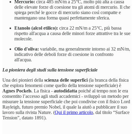
Mercurio:
circa 485 mN/m a 25°C, molto più alta a causa
delle elevate forze di coesione tra gli atomi di mercurio. Il che
spiega perché le gocce di mercurio siano così compatte e
mantengano una forma quasi perfettamente sferica.
Etanolo (alcol etilico):
circa 22 mN/m a 25°C, più bassa
rispetto all'acqua a causa delle minori forze attrattive tra le sue
molecole.
Olio d'oliva:
variabile, ma generalmente intorno ai 32 mN/m,
indicativo delle deboli forze di coesione in confronto
all'acqua.
La pioniera degli studi sulla tensione superficiale
Una dei pionieri della
scienza delle superfici
(la branca della fisica
che esplora fenomeni come quello della tensione superficiale) è
Agnes Pockels
. La fisica -
autodidatta
poiché al tempo non le era
consentito l’accesso agli studi accademici - sviluppò un metodo per
misurare la tensione superficiale che poi condivise con il fisico Lord
Rayleigh, futuro premio Nobel, il quale la aiutò a pubblicare il suo
lavoro sulla rivista Nature. (
Qui il primo articolo
, dal titolo “Surface
Tension”, datato 1891).