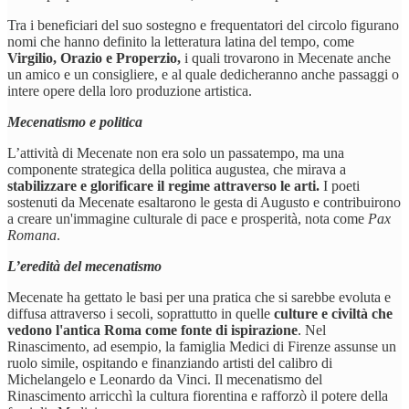
Tra i beneficiari del suo sostegno e frequentatori del circolo figurano
nomi che hanno definito la letteratura latina del tempo, come
Virgilio, Orazio e Properzio,
i quali trovarono in Mecenate anche
un amico e un consigliere, e al quale dedicheranno anche passaggi o
intere opere della loro produzione artistica.
Mecenatismo e politica
L’attività di Mecenate non era solo un passatempo, ma una
componente strategica della politica augustea, che mirava a
stabilizzare e glorificare il regime attraverso le arti.
I poeti
sostenuti da Mecenate esaltarono le gesta di Augusto e contribuirono
a creare un'immagine culturale di pace e prosperità, nota come
Pax
Romana
.
L’eredità del mecenatismo
Mecenate ha gettato le basi per una pratica che si sarebbe evoluta e
diffusa attraverso i secoli, soprattutto in quelle
culture e civiltà che
vedono l'antica Roma come fonte di ispirazione
. Nel
Rinascimento, ad esempio, la famiglia Medici di Firenze assunse un
ruolo simile, ospitando e finanziando artisti del calibro di
Michelangelo e Leonardo da Vinci. Il mecenatismo del
Rinascimento arricchì la cultura fiorentina e rafforzò il potere della