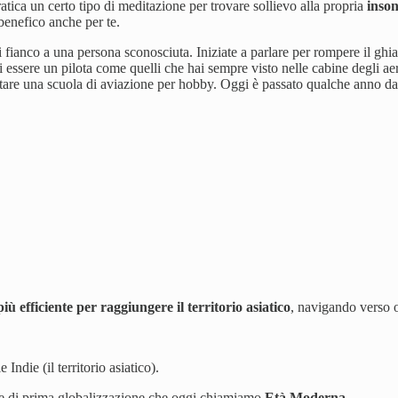
tica un certo tipo di meditazione per trovare sollievo alla propria
inso
 benefico anche per te.
i fianco a una persona sconosciuta. Iniziate a parlare per rompere il ghi
di essere un pilota come quelli che hai sempre visto nelle cabine degli ae
re una scuola di aviazione per hobby. Oggi è passato qualche anno da q
.
iù efficiente per raggiungere il territorio asiatico
, navigando verso o
Indie (il territorio asiatico).
e e di prima globalizzazione che oggi chiamiamo
Età Moderna.