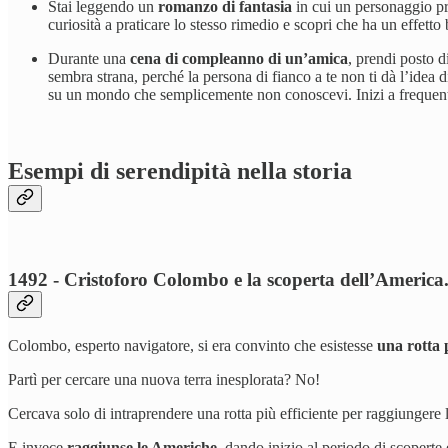
Stai leggendo un
romanzo di fantasia
in cui un personaggio pra
curiosità a praticare lo stesso rimedio e scopri che ha un effetto
Durante una
cena di compleanno di un’amica
, prendi posto d
sembra strana, perché la persona di fianco a te non ti dà l’idea 
su un mondo che semplicemente non conoscevi. Inizi a frequenta
Esempi di serendipità nella storia
1492 - Cristoforo Colombo e la scoperta dell’America
Colombo, esperto navigatore, si era convinto che esistesse
una rotta p
Partì per cercare una nuova terra inesplorata? No!
Cercava solo di intraprendere una rotta più efficiente per raggiungere le 
E invece
raggiunse le Americhe
, dando inizio al periodo di scopert