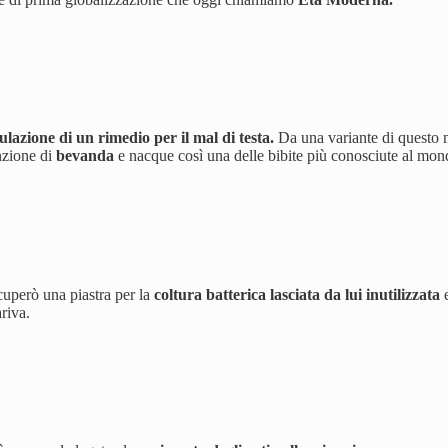
lazione di un rimedio per il mal di testa.
Da una variante di questo m
unzione di
bevanda
e nacque così una delle bibite più conosciute al mon
ecuperò una piastra per la
coltura batterica lasciata da lui inutilizzata
e
riva.