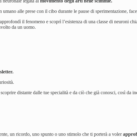
tà neuronale legata al
movimento degli arti nelle scimmie.
 umano alle prese con il cibo durante le pause di sperimentazione, face
pprofondì il fenomeno e scoprì l’esistenza di una classe di neuroni chi
svolto da un uomo.
letter.
riosità.
coprire distante dalle tue specialità e da ciò che già conosci, così da in
ente, un ricordo, uno spunto o uno stimolo che ti porterà a voler
approf