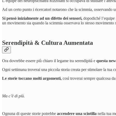
L’equipe del neuropsichiatra Rizzolatti si occupava di studiare l’attivi
Ad un certo punto i ricercatori notarono che la scimmia, osservando un
Si pensò inizialmente ad un difetto dei sensori,
dopodiché l’equipe a
un movimento sia quando la scimmia osservava lo stesso movimento 
Serendipità & Cultura Aumentata
Ora dovrebbe essere più chiaro il legame tra serendipità e
questa news
Ogni settimana troverai una piccola storia creata per stimolare la tua cu
Le storie toccano molti argomenti,
così troverai sempre qualcosa da s
Ma c’è di più.
Ognuna di queste storie potrebbe
accendere una scintilla
nella tua m