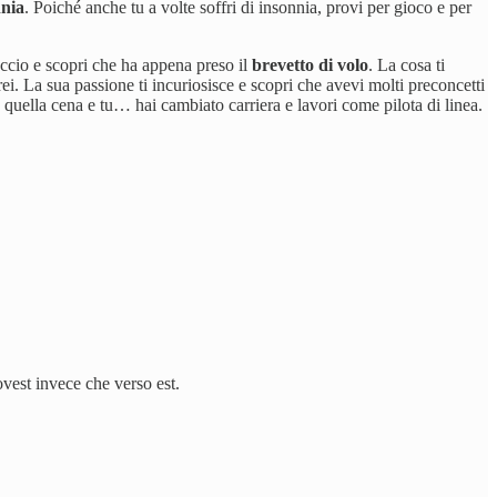
nnia
. Poiché anche tu a volte soffri di insonnia, provi per gioco e per
accio e scopri che ha appena preso il
brevetto di volo
. La cosa ti
rei. La sua passione ti incuriosisce e scopri che avevi molti preconcetti
uella cena e tu… hai cambiato carriera e lavori come pilota di linea.
vest invece che verso est.