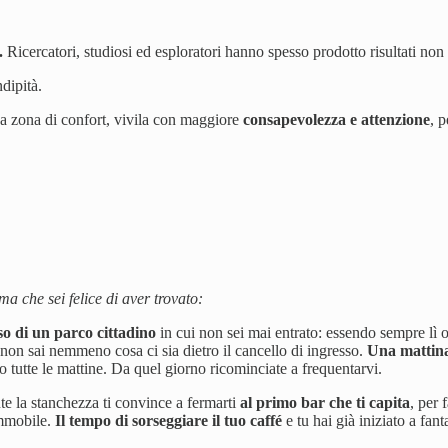
.
Ricercatori, studiosi ed esploratori hanno spesso prodotto risultati non
dipità.
tua zona di confort, vivila con maggiore
consapevolezza e attenzione
, p
ma che sei felice di aver trovato:
so di un parco cittadino
in cui non sei mai entrato: essendo sempre lì 
o non sai nemmeno cosa ci sia dietro il cancello di ingresso.
Una mattina 
 tutte le mattine. Da quel giorno ricominciate a frequentarvi.
te la stanchezza ti convince a fermarti
al primo bar che ti capita
, per 
immobile.
Il tempo di sorseggiare il tuo caffé
e tu hai già iniziato a fan