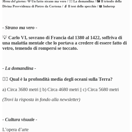
Menu del giorno:
💡 Un fatto strano ma vero / 🕵️‍♂️ La domandina / 🖼️ Il trionfo della
Divina Provvidenza di Pietro da Cortona / 🔬 Il test dello specchio / 📖 Imhotep
- Strano ma vero -
💡
Carlo VI, sovrano di Francia dal 1380 al 1422, soffriva di
una malattia mentale che lo portava a credere di essere fatto di
vetro, temendo di rompersi se toccato.
- La domandina -
🕵️‍♂️
Qual è la profondità media degli oceani sulla Terra?
a) Circa 3680 metri || b) Circa 4680 metri || c) Circa 5680 metri
(Trovi la risposta in fondo alla newsletter)
- Cultura visuale -
L’opera d’arte