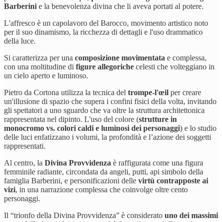
Barberini
e la benevolenza divina che li aveva portati al potere.
L'affresco è un capolavoro del Barocco, movimento artistico noto
per il suo dinamismo, la ricchezza di dettagli e l'uso drammatico
della luce.
Si caratterizza per una
composizione movimentata
e complessa,
con una moltitudine di
figure allegoriche
celesti che volteggiano in
un cielo aperto e luminoso.
Pietro da Cortona utilizza la tecnica del
trompe-l'œil
per creare
un'illusione di spazio che supera i confini fisici della volta, invitando
gli spettatori a uno sguardo che va oltre la struttura architettonica
rappresentata nel dipinto. L'uso del colore (
strutture in
monocromo vs. colori caldi e luminosi dei personaggi
) e lo studio
delle luci enfatizzano i volumi, la profondità e l’azione dei soggetti
rappresentati.
Al centro, la
Divina Provvidenza
è raffigurata come una figura
femminile radiante, circondata da angeli, putti, api simbolo della
famiglia Barberini, e personificazioni delle
virtù contrapposte ai
vizi
, in una narrazione complessa che coinvolge oltre cento
personaggi​.
Il “trionfo della Divina Provvidenza” è considerato
uno dei massimi