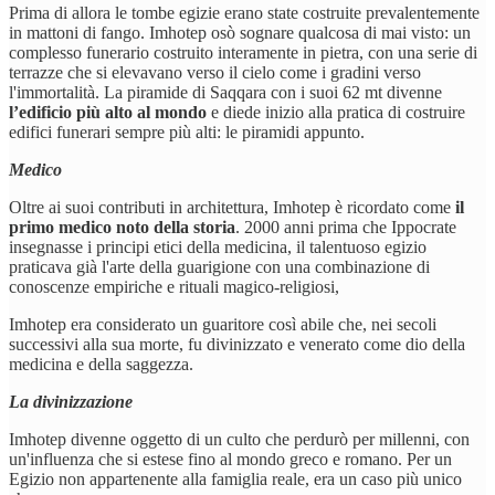
Prima di allora le tombe egizie erano state costruite prevalentemente
in mattoni di fango. Imhotep osò sognare qualcosa di mai visto: un
complesso funerario costruito interamente in pietra, con una serie di
terrazze che si elevavano verso il cielo come i gradini verso
l'immortalità. La piramide di Saqqara con i suoi 62 mt divenne
l’edificio più alto al mondo
e diede inizio alla pratica di costruire
edifici funerari sempre più alti: le piramidi appunto.
Medico
Oltre ai suoi contributi in architettura, Imhotep è ricordato come
il
primo medico noto della storia
. 2000 anni prima che Ippocrate
insegnasse i principi etici della medicina, il talentuoso egizio
praticava già l'arte della guarigione con una combinazione di
conoscenze empiriche e rituali magico-religiosi,
Imhotep era considerato un guaritore così abile che, nei secoli
successivi alla sua morte, fu divinizzato e venerato come dio della
medicina e della saggezza.
La divinizzazione
Imhotep divenne oggetto di un culto che perdurò per millenni, con
un'influenza che si estese fino al mondo greco e romano. Per un
Egizio non appartenente alla famiglia reale, era un caso più unico