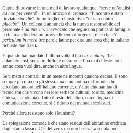
Capita di trovarne in una mail di lavoro qualunque, “serve un’analisi
ad hoc
per venerdì”. In un articolo di cronaca: “l’incontro è stato
rinviato
sine die
”. In un foglietto illustrativo: “testato contro
placebo
”. Un collega ti annuncia che la nuova responsabile del
personale è
ad interim
. L’avvocato che segue una pratica di famiglia
ti chiama: chiederà un provvedimento d’urgenza, dice che c’è
periculum in mora
(tre parole latine per dire una cosa che in italiano
richiede due frasi).
E quando hai mandato l’ultima volta il tuo
curriculum
, l’hai
chiamato così, senza tradurlo, e nessuno te l’ha mai chiesto: tutti
sanno cosa vuol dire, anche in altre lingue.
Se ti metti a contarli, in un mese ne incontri qualche decina. E sono
sempre più o meno gli stessi: una cinquantina di formule che
circolano ancora nell’italiano corrente, un’altra cinquantina di
tecnicismi che vivono nei loro serbatoi culturali (diritto, medicina,
Chiesa, accademia). Tutto il resto del latino, come lingua di
comunicazione corrente, si è ritirato nei manuali scolastici.
Perché allora resistono solo i latinismi?
La spiegazione comoda è che siano residui dell’abitudine ereditata
dagli studi classici. C’è del vero, ma non basta. La scuola può