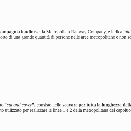
compagnia londinese
, la Metropolitan Railway Company, e indica
tutt
sporto di una grande quantità di persone nelle aree metropolitane e non s
to “
cut and cover
”,
consiste nello
scavare per tutta la lunghezza dell
tato utilizzato per realizzare le linee 1 e 2 della metropolitana del capol