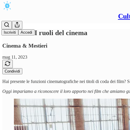
Cul
#19/2023 - I ruoli del cinema
Iscriviti
Accedi
Cinema & Mestieri
mag 11, 2023
Condividi
Hai presente le funzioni cinematografiche nei titoli di coda dei film? S
Oggi impariamo a riconoscere il loro apporto nei film che amiamo g