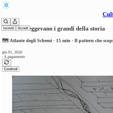
Cul
Che libri leggevano i grandi della storia
Iscriviti
Accedi
🗺️ Atlante degli Schemi · 15 min · Il pattern che scop
giu 01, 2026
∙ A pagamento
Condividi