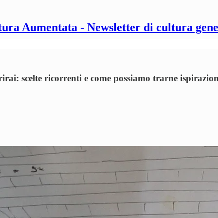
tura Aumentata - Newsletter di cultura gene
rirai: scelte ricorrenti e come possiamo trarne ispirazion