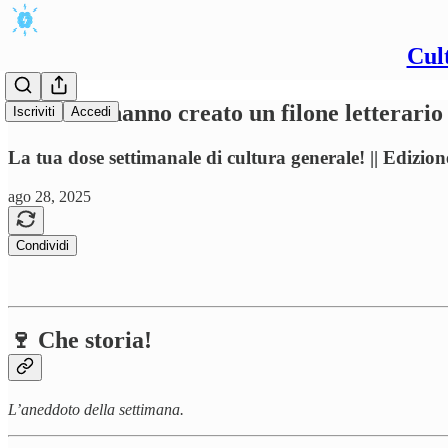
Cul
Libri che hanno creato un filone letterario
Iscriviti
Accedi
La tua dose settimanale di cultura generale! || Edizione
ago 28, 2025
Condividi
🍷 Che storia!
L’aneddoto della settimana.