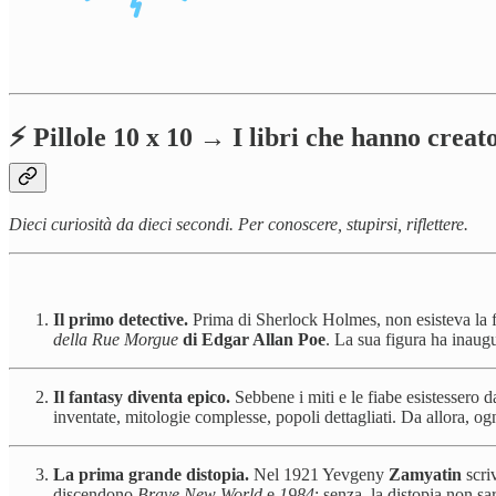
⚡️ Pillole 10 x 10 → I libri che hanno creato
Dieci curiosità da dieci secondi. Per conoscere, stupirsi, riflettere.
Il primo detective.
Prima di Sherlock Holmes, non esisteva la fi
della Rue Morgue
di Edgar Allan Poe
. La sua figura ha inaugu
Il fantasy diventa epico.
Sebbene i miti e le fiabe esistessero da
inventate, mitologie complesse, popoli dettagliati. Da allora, o
La prima grande distopia.
Nel 1921 Yevgeny
Zamyatin
scri
discendono
Brave New World
e
1984
: senza, la distopia non sa