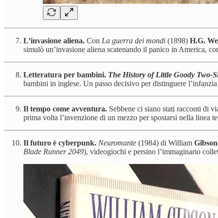
L’invasione aliena.
Con
La guerra dei mondi
(1898)
H.G. Wel
simulò un’invasione aliena scatenando il panico in America, co
Letteratura per bambini.
The History of Little Goody Two-
bambini in inglese. Un passo decisivo per distinguere l’infanzia 
Il tempo come avventura.
Sebbene ci siano stati racconti di v
prima volta l’invenzione di un mezzo per spostarsi nella linea t
Il futuro è cyberpunk.
Neuromante
(1984) di William
Gibson
Blade Runner 2049
), videogiochi e persino l’immaginario collet