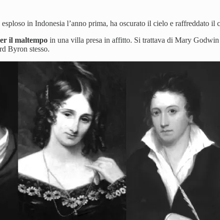
esploso in Indonesia l’anno prima, ha oscurato il cielo e raffreddato il 
per il maltempo
in una villa presa in affitto. Si trattava di Mary Godw
ord Byron stesso.