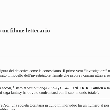
 un filone letterario
gura del detective come la conosciamo. Il primo vero “investigatore” nel
rato il modello dell’investigatore geniale che risolve i crimini attraverso
 secoli, è stato
Il Signore degli Anelli (1954-55)
di J.R.R. Tolkien
a fa
gni saga fantasy ha dovuto confrontarsi con il suo “mondo totale”.
ve
Noi
:
una società totalitaria in cui ogni individuo ha un numero al pos
rebbe nata.