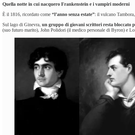
Quella notte in cui nacquero Frankenstein e i vampiri moderni
È il 1816, ricordato come
“l’anno senza estate”
: il vulcano Tambora, 
Sul lago di Ginevra,
un gruppo di giovani scrittori resta bloccato 
(suo futuro marito), John Polidori (il medico personale di Byron) e L