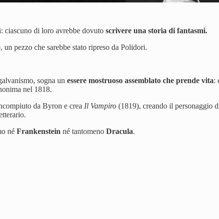
i: ciascuno di loro avrebbe dovuto
scrivere una storia di fantasmi.
 un pezzo che sarebbe stato ripreso da Polidori.
e galvanismo, sogna un
essere mostruoso assemblato che prende vita
:
anonima nel 1818.
incompiuto da Byron e crea
Il Vampiro
(1819), creando il personaggio di
tterario.
mmo né
Frankenstein
né tantomeno
Dracula
.