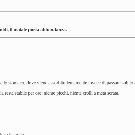
oldi, il maiale porta abbondanza.
nello stomaco, dove viene assorbito lentamente invece di passare subito a
 resta stabile per ore: niente picchi, niente crolli a metà serata.
duca il simile.