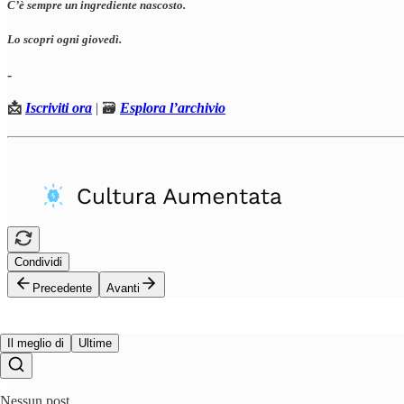
C’è sempre un ingrediente nascosto.
Lo scopri ogni giovedì.
-
📩
Iscriviti ora
| 🗃️
Esplora l’archivio
Condividi
Precedente
Avanti
Il meglio di
Ultime
Nessun post