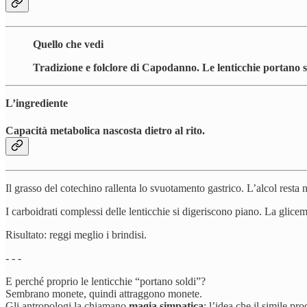
Quello che vedi
Tradizione e folclore di Capodanno. Le lenticchie portano s
L’ingrediente
Capacità metabolica nascosta dietro al rito.
Il grasso del cotechino rallenta lo svuotamento gastrico. L’alcol resta 
I carboidrati complessi delle lenticchie si digeriscono piano. La glicemia
Risultato: reggi meglio i brindisi.
- - -
E perché proprio le lenticchie “portano soldi”?
Sembrano monete, quindi attraggono monete.
Gli antropologi la chiamano
magia simpatica
: l’idea che il simile pro