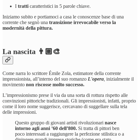
I
tratti
caratteristici in 5 parole chiave.
Iniziamo subito e portiamoci a casa le conoscenze base di una
corrente che segnò una
transizione irrevocabile verso la
modernità della pittura.
La nascita 👨🏼‍🎨
Come narra lo scrittore Émile Zola, estimatore della corrente
impressionista, all’interno del suo romanzo
L'opera
,
inizialmente il
movimento
non riscosse molto successo.
L’impressionismo prese il via da una sorta di rottura rispetto alle
convinzioni pittoriche tradizionali. Gli impressionisti, infatti, proprio
come il loro nome suggerisce, cercavano di suggellare sulla tela
delle impressioni.
Questo gruppo di giovani artisti rivoluzionari
nasce
intorno agli anni ’60 dell’800.
Si tratta di pittori ben
poco interessati a raggiungere la perfezione stilistica o a
dipingere grandi imprese storiche (come era stato