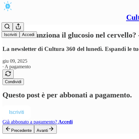
Cul
🍬 Come funziona il glucosio nel cervello? 
Iscriviti
Accedi
La newsletter di Cultura 360 del lunedì. Espandi le t
giu 09, 2025
∙ A pagamento
Condividi
Questo post è per abbonati a pagamento.
Iscriviti
Già abbonato a pagamento?
Accedi
Precedente
Avanti