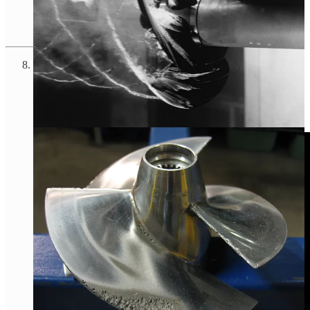
La natura ha inventato l’elicottero molto prima di noi.
Il
seme di acero (samara), cadendo, entra in autorotazione.
Questo movimento vorticoso crea un’area di bassa pressione
stabile sopra il seme; la velocità di caduta si riduce fino al
90% e il vento trasporta il seme molto più lontano.