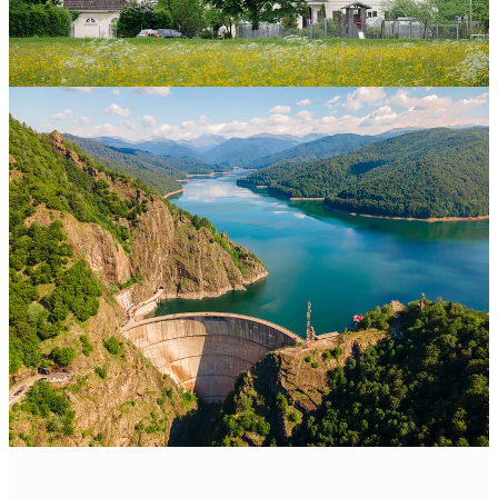
Se l’intelligenza dell’elica ti ha affascinato, la potenza estrattiva
delle turbine ti conquisterà.
Passa a 💎 Cultura 360 per svelarla.
Grazie per la lettura.
Se questa newsletter ti ha acceso una
lampadina, condividila e aiutaci a diffondere l’amore per la cultura
generale =)
Condividi
A giovedì prossimo, con nuove curiosità in formato tascabile.
Giovanbattista & lo staff di Cultura Aumentata