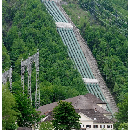
Turbine idroelettriche con l’occhio dell’addetto ai lavori →
Lunedì prossimo su Cultura 360.
Riconosci una centrale idroelettrica e indovina la turbina
osservando il paesaggio.
No, non serve diventare ingegneri. Sì,
anche questa è cultura generale.
Immagina di stare ai piedi di una diga. L’aria vibra, l’acqua spinge.
Dietro un portone d’acciaio, una ruota che non hai mai visto
davvero, con diverse possibili geometrie. Come per le pale
dell’elica:
non vedi formule, vedi scelte.
Lunedì ti mostriamo
come pensa chi sceglie le turbine:
guardi un
sito reale e capisci che geometria ha senso, cosa vincola davvero la
produzione e quanto può dare in un anno. L’edificio di una centrale
non sarà più una scatola misteriosa.