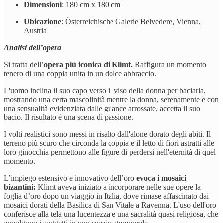
Dimensioni
: 180 cm x 180 cm
Ubicazione
: Österreichische Galerie Belvedere, Vienna,
Austria
Analisi dell’opera
Si tratta dell’
opera più iconica di Klimt.
Raffigura un momento
tenero di una coppia unita in un dolce abbraccio.
L'uomo inclina il suo capo verso il viso della donna per baciarla,
mostrando una certa mascolinità mentre la donna, serenamente e con
una sensualità evidenziata dalle guance arrossate, accetta il suo
bacio. Il risultato è una scena di passione.
I volti realistici sono messi in risalto dall'alone dorato degli abiti. Il
terreno più scuro che circonda la coppia e il letto di fiori astratti alle
loro ginocchia permettono alle figure di perdersi nell'eternità di quel
momento.
L’impiego estensivo e innovativo dell’oro
evoca i mosaici
bizantini:
Klimt aveva iniziato a incorporare nelle sue opere la
foglia d’oro dopo un viaggio in Italia, dove rimase affascinato dai
mosaici dorati della Basilica di San Vitale a Ravenna. L'uso dell'oro
conferisce alla tela una lucentezza e una sacralità quasi religiosa, che
avvolgono i soggetti in uno spazio atemporale.