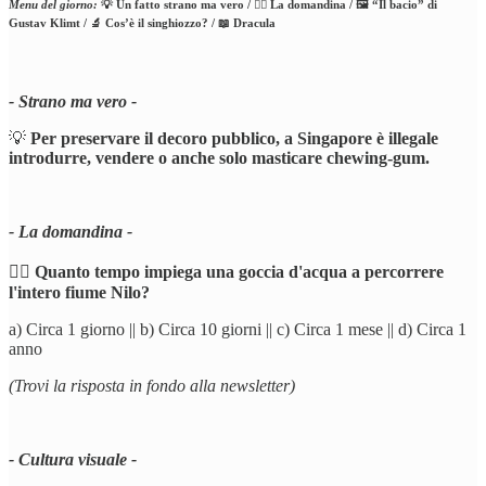
Menu del giorno:
💡 Un fatto strano ma vero / 🕵️‍♂️ La domandina / 🖼️ “Il bacio” di
Gustav Klimt / 🔬 Cos’è il singhiozzo? / 📖 Dracula
- Strano ma vero -
💡
Per preservare il decoro pubblico, a Singapore è illegale
introdurre, vendere o anche solo masticare chewing-gum.
- La domandina -
🕵️‍♂️
Quanto tempo impiega una goccia d'acqua a percorrere
l'intero fiume Nilo?
a) Circa 1 giorno || b) Circa 10 giorni || c) Circa 1 mese || d) Circa 1
anno
(Trovi la risposta in fondo alla newsletter)
- Cultura visuale -