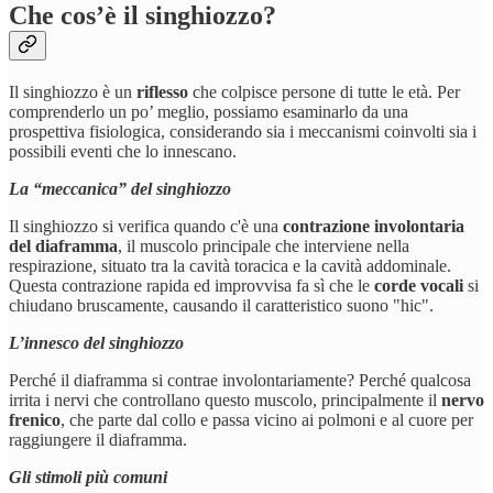
Che cos’è il singhiozzo?
Il singhiozzo è un
riflesso
che colpisce persone di tutte le età. Per
comprenderlo un po’ meglio, possiamo esaminarlo da una
prospettiva fisiologica, considerando sia i meccanismi coinvolti sia i
possibili eventi che lo innescano.
La “meccanica” del singhiozzo
Il singhiozzo si verifica quando c'è una
contrazione involontaria
del diaframma
, il muscolo principale che interviene nella
respirazione, situato tra la cavità toracica e la cavità addominale.
Questa contrazione rapida ed improvvisa fa sì che le
corde vocali
si
chiudano bruscamente, causando il caratteristico suono "hic".
L’innesco del singhiozzo
Perché il diaframma si contrae involontariamente? Perché qualcosa
irrita i nervi che controllano questo muscolo, principalmente il
nervo
frenico
, che parte dal collo e passa vicino ai polmoni e al cuore per
raggiungere il diaframma.
Gli stimoli più comuni