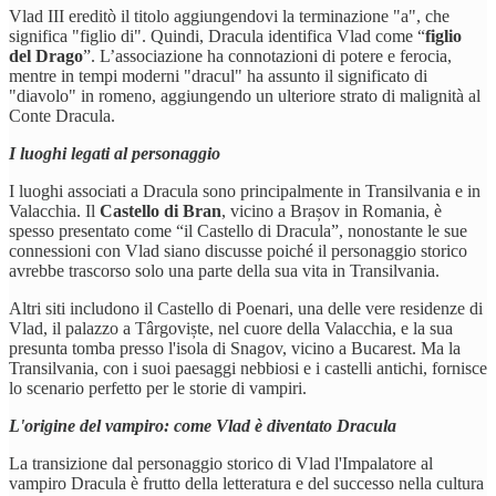
Vlad III ereditò il titolo aggiungendovi la terminazione "a", che
significa "figlio di". Quindi, Dracula identifica Vlad come “
figlio
del Drago
”. L’associazione ha connotazioni di potere e ferocia,
mentre in tempi moderni "dracul" ha assunto il significato di
"diavolo" in romeno, aggiungendo un ulteriore strato di malignità al
Conte Dracula.
I luoghi legati al personaggio
I luoghi associati a Dracula sono principalmente in Transilvania e in
Valacchia. Il
Castello di Bran
, vicino a Brașov in Romania, è
spesso presentato come “il Castello di Dracula”, nonostante le sue
connessioni con Vlad siano discusse poiché il personaggio storico
avrebbe trascorso solo una parte della sua vita in Transilvania.
Altri siti includono il Castello di Poenari, una delle vere residenze di
Vlad, il palazzo a Târgoviște, nel cuore della Valacchia, e la sua
presunta tomba presso l'isola di Snagov, vicino a Bucarest. Ma la
Transilvania, con i suoi paesaggi nebbiosi e i castelli antichi, fornisce
lo scenario perfetto per le storie di vampiri.
L'origine del vampiro: come Vlad è diventato Dracula
La transizione dal personaggio storico di Vlad l'Impalatore al
vampiro Dracula è frutto della letteratura e del successo nella cultura