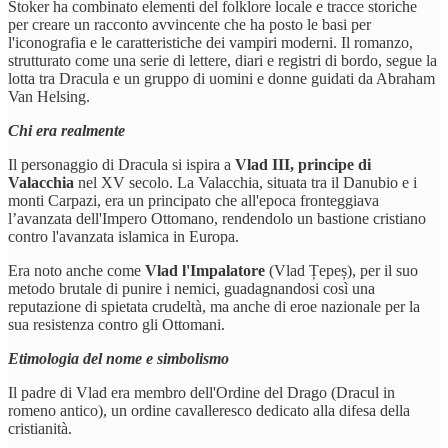
Stoker ha combinato elementi del folklore locale e tracce storiche
per creare un racconto avvincente che ha posto le basi per
l'iconografia e le caratteristiche dei vampiri moderni. Il romanzo,
strutturato come una serie di lettere, diari e registri di bordo, segue la
lotta tra Dracula e un gruppo di uomini e donne guidati da Abraham
Van Helsing.
Chi era realmente
Il personaggio di Dracula si ispira a
Vlad III, principe di
Valacchia
nel XV secolo. La Valacchia, situata tra il Danubio e i
monti Carpazi, era un principato che all'epoca fronteggiava
l’avanzata dell'Impero Ottomano, rendendolo un bastione cristiano
contro l'avanzata islamica in Europa.
Era noto anche come
Vlad l'Impalatore
(Vlad Țepeș), per il suo
metodo brutale di punire i nemici, guadagnandosi così una
reputazione di spietata crudeltà, ma anche di eroe nazionale per la
sua resistenza contro gli Ottomani.
Etimologia del nome e simbolismo
Il padre di Vlad era membro dell'Ordine del Drago (Dracul in
romeno antico), un ordine cavalleresco dedicato alla difesa della
cristianità.