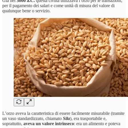
Già nel
3000 a.C.
questa civiltà utilizzava l’orzo per le transazioni,
per il pagamento dei salari e come unità di misura del valore di
qualunque bene o servizio.
L’orzo aveva la caratteristica di essere facilmente misurabile (tramite
un vaso standardizzato, chiamato
Sila
), era trasportabile e,
soprattutto,
aveva un valore intrinseco
: era un alimento e poteva