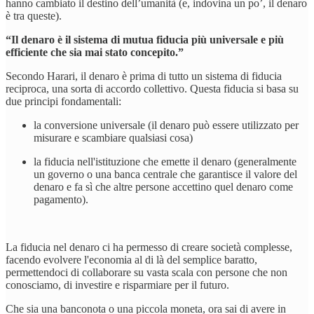
hanno cambiato il destino dell’umanità (e, indovina un po’, il denaro
è tra queste).
“Il denaro è il sistema di mutua fiducia più universale e più
efficiente che sia mai stato concepito.”
Secondo Harari, il denaro è prima di tutto un sistema di fiducia
reciproca, una sorta di accordo collettivo. Questa fiducia si basa su
due principi fondamentali:
la conversione universale (il denaro può essere utilizzato per
misurare e scambiare qualsiasi cosa)
la fiducia nell'istituzione che emette il denaro (generalmente
un governo o una banca centrale che garantisce il valore del
denaro e fa sì che altre persone accettino quel denaro come
pagamento).
La fiducia nel denaro ci ha permesso di creare società complesse,
facendo evolvere l'economia al di là del semplice baratto,
permettendoci di collaborare su vasta scala con persone che non
conosciamo, di investire e risparmiare per il futuro.
Che sia una banconota o una piccola moneta, ora sai di avere in