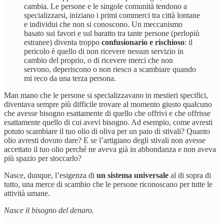
cambia. Le persone e le singole comunità tendono a
specializzarsi, iniziano i primi commerci tra città lontane
e individui che non si conoscono. Un meccanismo
basato sui favori e sul baratto tra tante persone (perlopiù
estranee) diventa troppo
confusionario e rischioso
: il
pericolo è quello di non ricevere nessun servizio in
cambio del proprio, o di ricevere merci che non
servono, deperiscono o non riesco a scambiare quando
mi reco da una terza persona.
Man mano che le persone si specializzavano in mestieri specifici,
diventava sempre più difficile trovare al momento giusto qualcuno
che avesse bisogno esattamente di quello che offrivi e che offrisse
esattamente quello di cui avevi bisogno. Ad esempio, come avresti
potuto scambiare il tuo olio di oliva per un paio di stivali? Quanto
olio avresti dovuto dare? E se l’artigiano degli stivali non avesse
accettato il tuo olio perché ne aveva già in abbondanza e non aveva
più spazio per stoccarlo?
Nasce, dunque, l’esigenza di
un sistema universale
al di sopra di
tutto, una merce di scambio che le persone riconoscano per tutte le
attività umane.
Nasce il bisogno del denaro.