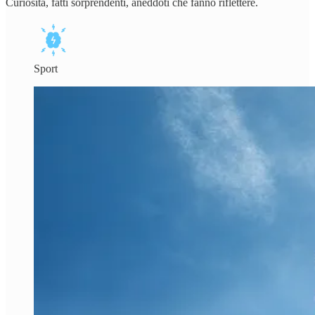
Curiosità, fatti sorprendenti, aneddoti che fanno riflettere.
Sport