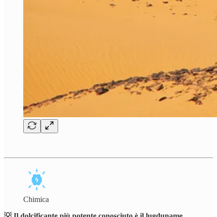
Chimica
💡 Il dolcificante più potente conosciuto è il lugduname,