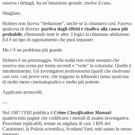
osserva i dettagli, ha un’intuizione geniale, risolve il caso.
Sbagliato.
Holmes non faceva “deduzione”, anche se la chiamava così. Faceva
qualcosa di diverso:
partiva dagli effetti e risaliva alla causa più
probabile
, eliminando tutte le altre. I logici la chiamano
abduzione
.
Ed è un tipo di ragionamento che puoi imparare.
Ma c’è un problema più grande.
Holmes è un personaggio. Nella realtà non esiste nessuno che
osserva una scena per trenta secondi e “vede” la soluzione. Quello è
intrattenimento. Gli investigatori professionisti (quelli che risolvono
casi veri, con prove vere, che reggono in tribunale) fanno qualcosa
di molto meno cinematografico e molto più potente.
Applicano protocolli.
—
Nel 1987 l’FBI pubblica il
Crime Classification Manual
:
quattrocento pagine che codificano i metodi di analisi investigativa.
Procedure replicabili, testate su migliaia di casi. I RIS dei
Carabinieri, la Polizia scientifica, Scotland Yard, tutti usano lo stesso
impianto.