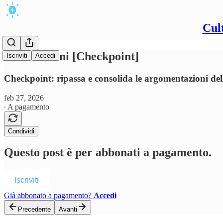
Cul
📍Tradizioni [Checkpoint]
Iscriviti
Accedi
Checkpoint: ripassa e consolida le argomentazioni dell
feb 27, 2026
∙ A pagamento
Condividi
Questo post è per abbonati a pagamento.
Iscriviti
Già abbonato a pagamento?
Accedi
Precedente
Avanti