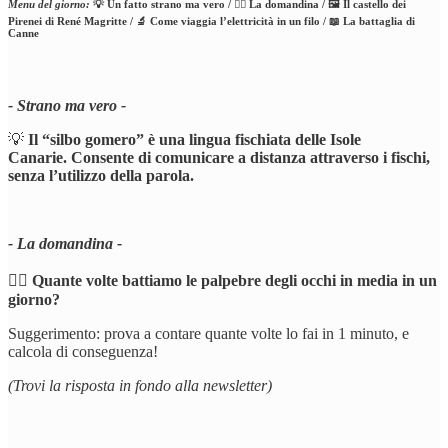
Menu del giorno:
💡 Un fatto strano ma vero / 🕵️‍♂️ La domandina / 🖼️ Il castello dei
Pirenei di René Magritte / 🔬 Come viaggia l’elettricità in un filo / 📖 La battaglia di
Canne
- Strano ma vero -
💡
Il “silbo gomero” è una lingua fischiata delle Isole
Canarie. Consente di comunicare a distanza attraverso i fischi,
senza l’utilizzo della parola.
- La domandina -
🕵️‍♂️
Quante volte battiamo le palpebre degli occhi in media in un
giorno?
Suggerimento: prova a contare quante volte lo fai in 1 minuto, e
calcola di conseguenza!
(Trovi la risposta in fondo alla newsletter)