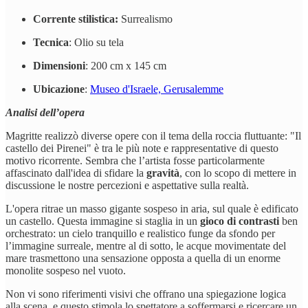
Corrente stilistica:
Surrealismo
Tecnica
: Olio su tela
Dimensioni
: 200 cm x 145 cm
Ubicazione
:
Museo d'Israele, Gerusalemme
Analisi dell’opera
Magritte realizzò diverse opere con il tema della roccia fluttuante: "Il
castello dei Pirenei" è tra le più note e rappresentative di questo
motivo ricorrente. Sembra che l’artista fosse particolarmente
affascinato dall'idea di sfidare la
gravità
, con lo scopo di mettere in
discussione le nostre percezioni e aspettative sulla realtà.
L'opera ritrae un masso gigante sospeso in aria, sul quale è edificato
un castello. Questa immagine si staglia in un
gioco di contrasti
ben
orchestrato: un cielo tranquillo e realistico funge da sfondo per
l’immagine surreale, mentre al di sotto, le acque movimentate del
mare trasmettono una sensazione opposta a quella di un enorme
monolite sospeso nel vuoto.
Non vi sono riferimenti visivi che offrano una spiegazione logica
alla scena, e questo stimola lo spettatore a soffermarsi e ricercare un