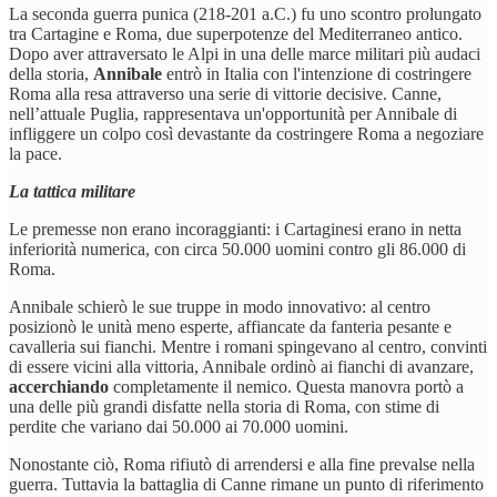
La seconda guerra punica (218-201 a.C.) fu uno scontro prolungato
tra Cartagine e Roma, due superpotenze del Mediterraneo antico.
Dopo aver attraversato le Alpi in una delle marce militari più audaci
della storia,
Annibale
entrò in Italia con l'intenzione di costringere
Roma alla resa attraverso una serie di vittorie decisive. Canne,
nell’attuale Puglia, rappresentava un'opportunità per Annibale di
infliggere un colpo così devastante da costringere Roma a negoziare
la pace.
La tattica militare
Le premesse non erano incoraggianti: i Cartaginesi erano in netta
inferiorità numerica, con circa 50.000 uomini contro gli 86.000 di
Roma.
Annibale schierò le sue truppe in modo innovativo: al centro
posizionò le unità meno esperte, affiancate da fanteria pesante e
cavalleria sui fianchi. Mentre i romani spingevano al centro, convinti
di essere vicini alla vittoria, Annibale ordinò ai fianchi di avanzare,
accerchiando
completamente il nemico. Questa manovra portò a
una delle più grandi disfatte nella storia di Roma, con stime di
perdite che variano dai 50.000 ai 70.000 uomini.
Nonostante ciò, Roma rifiutò di arrendersi e alla fine prevalse nella
guerra. Tuttavia la battaglia di Canne rimane un punto di riferimento