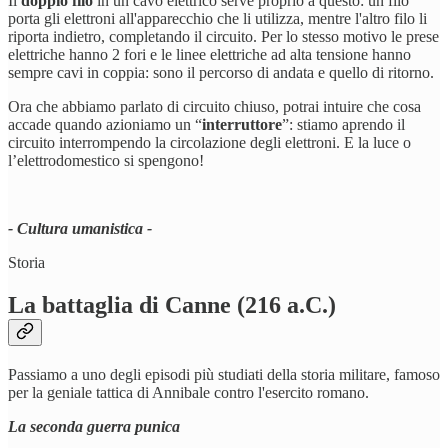
Il
doppio filo
in un cavo elettrico serve proprio a questo: un filo
porta gli elettroni all'apparecchio che li utilizza, mentre l'altro filo li
riporta indietro, completando il circuito. Per lo stesso motivo le prese
elettriche hanno 2 fori e le linee elettriche ad alta tensione hanno
sempre cavi in coppia: sono il percorso di andata e quello di ritorno.
Ora che abbiamo parlato di circuito chiuso, potrai intuire che cosa
accade quando azioniamo un “
interruttore
”: stiamo aprendo il
circuito interrompendo la circolazione degli elettroni. E la luce o
l’elettrodomestico si spengono!
- Cultura umanistica -
Storia
La battaglia di Canne (216 a.C.)
Passiamo a uno degli episodi più studiati della storia militare, famoso
per la geniale tattica di Annibale contro l'esercito romano.
La seconda guerra punica