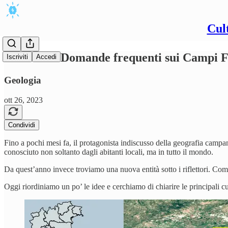
Cul
#43/2023 - Domande frequenti sui Campi F
Iscriviti
Accedi
Geologia
ott 26, 2023
Condividi
Fino a pochi mesi fa, il protagonista indiscusso della geografia campana 
conosciuto non soltanto dagli abitanti locali, ma in tutto il mondo.
Da quest’anno invece troviamo una nuova entità sotto i riflettori. Come 
Oggi riordiniamo un po’ le idee e cerchiamo di chiarire le principali 