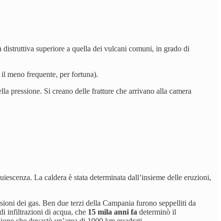
 distruttiva superiore a quella dei vulcani comuni, in grado di
 il meno frequente, per fortuna).
la pressione. Si creano delle fratture che arrivano alla camera
quiescenza. La caldera è stata determinata dall’insieme delle eruzioni,
ioni dei gas.
Ben due terzi della Campania furono seppelliti da
 infiltrazioni di acqua, che
15 mila anni fa
determinò il
zione che devastò un’area di 1000 km quadrati.