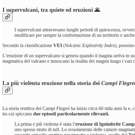
I supervulcani, tra quiete ed eruzioni 🌋
I supervulcani attraversano lunghi periodi di quiescenza, ovvero 
modificare per sempre la conformazione di un territorio e anche 
Secondo la classificazione
VEI
(
Volcanic Explosivity Index
),
possono 
L’eruzione di un supervulcano si genera quando il magma arriva in super
magmatica del vulcano e innescano la risalita dei magmi lungo i vari cen
La più violenta eruzione nella storia dei
Campi Flegre
La storia eruttiva dei Campi Flegrei ha inizio circa 60 mila anni fa e, 
tra cui spiccano
due episodi particolarmente rilevanti.
La prima e più violenta è stata l’
eruzione di Ignimbrite Cam
uno spesso strato di tufi.
Lo svuotamento delle camere magmatiche
secondo episodio eruttivo per impatto e violenza, quello del
Tuf