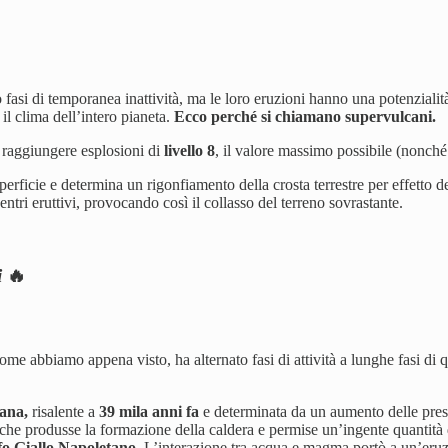
fasi di temporanea inattività, ma le loro eruzioni hanno una potenzialità
il clima dell’intero pianeta.
Ecco perché si chiamano supervulcani.
raggiungere esplosioni di
livello 8
, il valore massimo possibile (nonché
ficie e determina un rigonfiamento della crosta terrestre per effetto del
tri eruttivi, provocando così il collasso del terreno sovrastante.
i
🔥
come abbiamo appena visto, ha alternato fasi di attività a lunghe fasi di 
pana,
risalente a
39 mila anni fa
e determinata da un aumento delle press
 produsse la formazione della caldera e permise un’ingente quantità di
o Giallo Napoletano.
L’interazione tra acqua e magma portò a un’eru