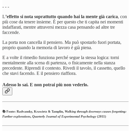
- - -
L
’effetto si nota soprattutto quando hai la mente già carica
, con
più cose da tenere insieme. È per questo che ti capita nei momenti
indaffarati, mentre attraversi mezza casa pensando ad altre tre
faccende.
La porta non cancella il pensiero. Ma può spostarlo fuori portata,
proprio quando la memoria di lavoro è già piena.
E a volte il rimedio funziona perché segue la stessa logica: torni
mentalmente alla scena di partenza, o fisicamente nella stanza
precedente. Riprendi il contesto. Rivedi il tavolo, il cassetto, quello
che stavi facendo. E il pensiero riaffiora.
Adesso lo sai. E non potrai più non vederlo.
📚 Fonte: Radvansky, Krawietz & Tamplin,
Walking through doorways causes forgetting:
Further explorations
,
Quarterly Journal of Experimental Psychology
(2011)