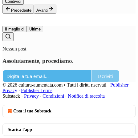
Condividi
Precedente
Avanti
Il meglio di
Ultime
Nessun post
Assolutamente, procediamo.
Iscriviti
© 2026 cultura-aumentata.com • Tutti i diritti riservati
·
Publisher
Privacy
∙
Publisher Terms
Substack
·
Privacy
∙
Condizioni
∙
Notifica di raccolta
Crea il tuo Substack
Scarica l'app