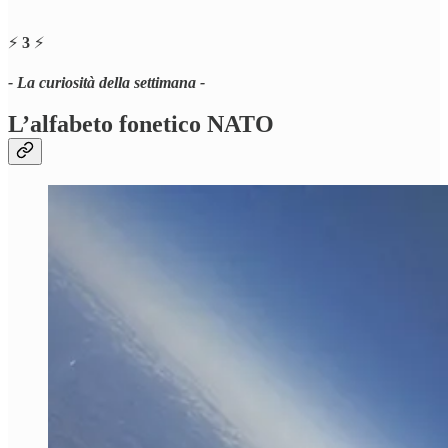
⚡️
3
⚡️
- La curiosità della settimana -
L’alfabeto fonetico NATO