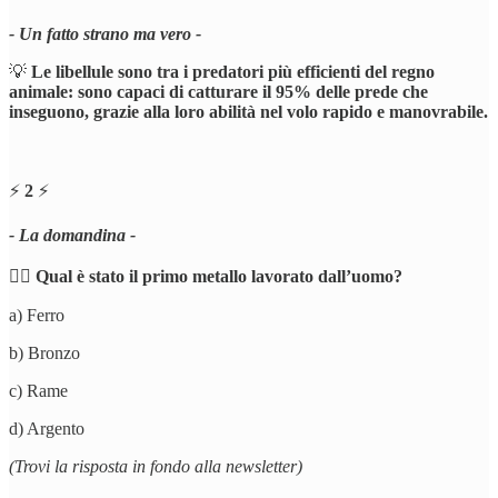
- Un fatto strano ma vero -
💡
Le libellule sono tra i predatori più efficienti del regno
animale: sono capaci di catturare il 95% delle prede che
inseguono, grazie alla loro abilità nel volo rapido e manovrabile.
⚡️
2
⚡️
- La domandina -
🕵️‍♂️
Qual è stato il primo metallo lavorato dall’uomo?
a) Ferro
b) Bronzo
c) Rame
d) Argento
(Trovi la risposta in fondo alla newsletter)