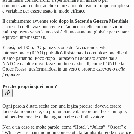
statunitensi cominciarono a sperimentare un alfabeto per
comunicazioni radio, anche se inizialmente risultò troppo complesso
e variabile per essere usato in modo efficace.
Il cambiamento avvenne solo
dopo la Seconda Guerra Mondiale
:
la crescita dell’aviazione civile e l’aumento delle comunicazioni
radio spinsero verso la necessità di uno standard globale per evitare
equivoci internazionali..
E così, nel 1956, l’Organizzazione dell’aviazione civile
internazionale (ICAO) pubblicò il sistema di comunicazione di cui
stiamo parlando. Poco dopo l’alfabeto fu adottato anche dalla
NATO e da altre organizzazioni internazionali, come l’ONU e la
Croce Rossa, trasformandosi in un vero e proprio
esperanto delle
frequenze
.
Perché proprio quei nomi?
Ogni parola è stata scelta con una logica precisa: doveva essere
facile da riconoscere, da pronunciare e da ricordare. Per chiunque,
indipendentemente dalla lingua madre dell’utilizzatore.
Non è un caso se molte parole, come “Hotel”, “Juliett”, “Oscar” e
“Whiskey” richiamano nomi conosciuti: la familiarità rende il codice