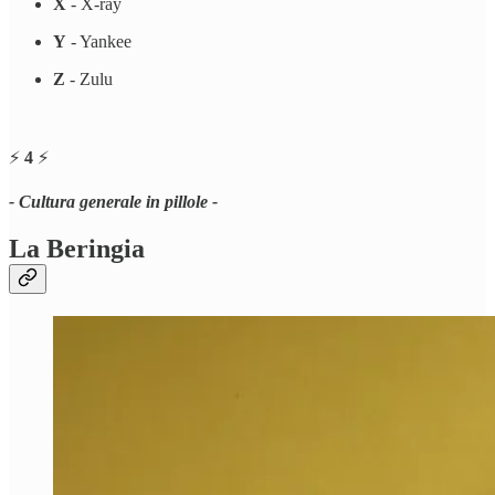
X
- X-ray
Y
- Yankee
Z
- Zulu
⚡️
4
⚡️
- Cultura generale in pillole
-
La Beringia