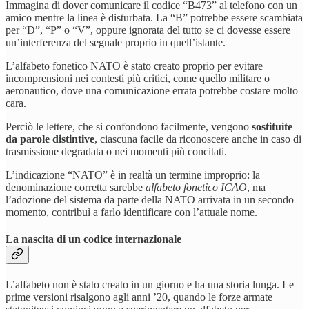
Immagina di dover comunicare il codice “B473” al telefono con un
amico mentre la linea è disturbata. La “B” potrebbe essere scambiata
per “D”, “P” o “V”, oppure ignorata del tutto se ci dovesse essere
un’interferenza del segnale proprio in quell’istante.
L’alfabeto fonetico NATO è stato creato proprio per evitare
incomprensioni nei contesti più critici, come quello militare o
aeronautico, dove una comunicazione errata potrebbe costare molto
cara.
Perciò le lettere, che si confondono facilmente, vengono
sostituite
da parole distintive
, ciascuna facile da riconoscere anche in caso di
trasmissione degradata o nei momenti più concitati.
L’indicazione “NATO” è in realtà un termine improprio: la
denominazione corretta sarebbe
alfabeto fonetico ICAO
, ma
l’adozione del sistema da parte della NATO arrivata in un secondo
momento, contribuì a farlo identificare con l’attuale nome.
La nascita di un codice internazionale
L’alfabeto non è stato creato in un giorno e ha una storia lunga. Le
prime versioni risalgono agli anni ’20, quando le forze armate